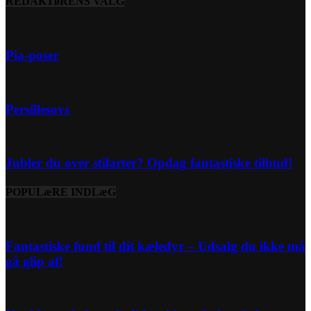
REDAKTøRENS VALG
Pia-poser
Persillesovs
Jubler du over stilarter? Opdag fantastiske tilbud!
POPULæRE INDLæG
Fantastiske fund til dit kæledyr – Udsalg du ikke må
gå glip af!