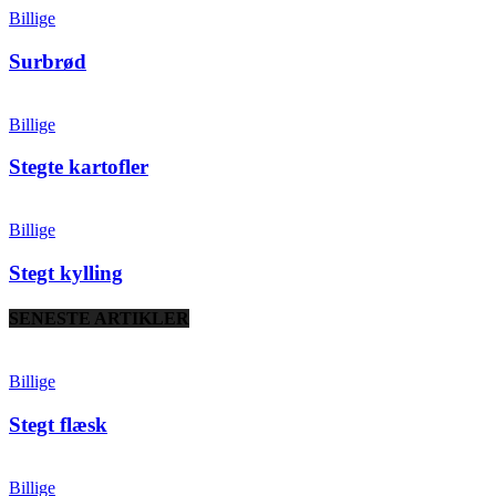
Billige
Surbrød
Billige
Stegte kartofler
Billige
Stegt kylling
SENESTE ARTIKLER
Billige
Stegt flæsk
Billige