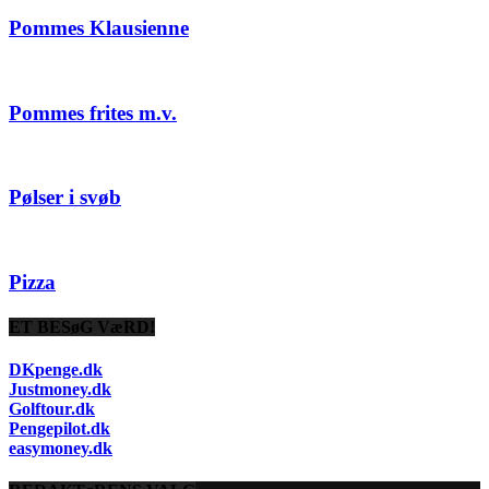
Pommes Klausienne
Pommes frites m.v.
Pølser i svøb
Pizza
ET BESøG VæRD!
DKpenge.dk
Justmoney.dk
Golftour.dk
Pengepilot.dk
easymoney.dk