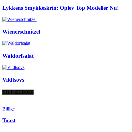
Lykkens Smykkeskrin: Oplev Top Modeller Nu!
Wienerschnitzel
Waldorfsalat
Vildtsovs
TILFÆLDIGE
Billige
Toast