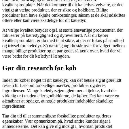
kvalitetsprodukter. Når det kommer til dit kæledyrs velvære, er det
vigtigt at vælge produkter, der er sikre og holdbare. Billige
produkter kan have skjulte omkostninger, såsom at de skal udskiftes
oftere eller kan være skadelige for dit kæledyr.
At vælge kvalitet betyder også at støtte ansvarlige producenter, der
fokuserer på bæredygtighed og dyrevelfærd. Når du køber
kvalitetsprodukter, er du med til at sikre, at der er fokus på sundhed
og trivsel for kæledyr. Så næste gang du står over for valget mellem
mange billige produkter og et par gode, så tænk over, hvad der vil
være bedst for dit kæledyr i længden.
Gør din research før køb
Inden du køber noget til dit kæledyr, kan det betale sig at gøre lidt
research. Læs om forskellige mærker, produkter og deres
ingredienser. Mange kæledyrsejere glemmer at tjekke, hvad der
virkelig er i maden eller godbidderne, de køber. Det kan være en
øjenåbner at opdage, at nogle produkter indeholder skadelige
ingredienser.
Tag dig tid til at sammenligne forskellige produkter og deres
egenskaber. Vær opmærksom på, hvad andre kunder siger i
anmeldelserne. Det kan give dig indsigt i, hvordan produktet