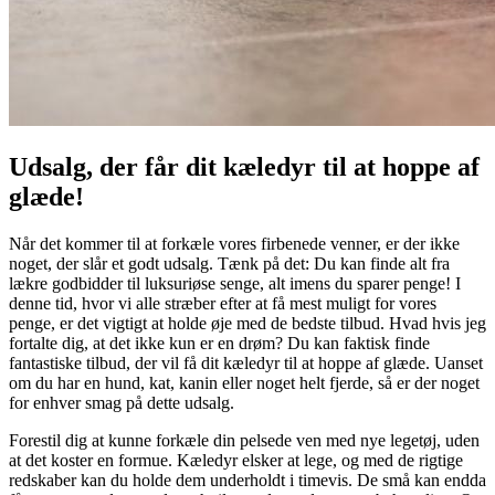
Udsalg, der får dit kæledyr til at hoppe af
glæde!
Når det kommer til at forkæle vores firbenede venner, er der ikke
noget, der slår et godt udsalg. Tænk på det: Du kan finde alt fra
lækre godbidder til luksuriøse senge, alt imens du sparer penge! I
denne tid, hvor vi alle stræber efter at få mest muligt for vores
penge, er det vigtigt at holde øje med de bedste tilbud. Hvad hvis jeg
fortalte dig, at det ikke kun er en drøm? Du kan faktisk finde
fantastiske tilbud, der vil få dit kæledyr til at hoppe af glæde. Uanset
om du har en hund, kat, kanin eller noget helt fjerde, så er der noget
for enhver smag på dette udsalg.
Forestil dig at kunne forkæle din pelsede ven med nye legetøj, uden
at det koster en formue. Kæledyr elsker at lege, og med de rigtige
redskaber kan du holde dem underholdt i timevis. De små kan endda