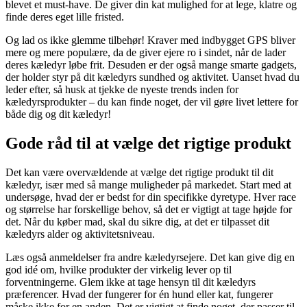
blevet et must-have. De giver din kat mulighed for at lege, klatre og
finde deres eget lille fristed.
Og lad os ikke glemme tilbehør! Kraver med indbygget GPS bliver
mere og mere populære, da de giver ejere ro i sindet, når de lader
deres kæledyr løbe frit. Desuden er der også mange smarte gadgets,
der holder styr på dit kæledyrs sundhed og aktivitet. Uanset hvad du
leder efter, så husk at tjekke de nyeste trends inden for
kæledyrsprodukter – du kan finde noget, der vil gøre livet lettere for
både dig og dit kæledyr!
Gode råd til at vælge det rigtige produkt
Det kan være overvældende at vælge det rigtige produkt til dit
kæledyr, især med så mange muligheder på markedet. Start med at
undersøge, hvad der er bedst for din specifikke dyretype. Hver race
og størrelse har forskellige behov, så det er vigtigt at tage højde for
det. Når du køber mad, skal du sikre dig, at det er tilpasset dit
kæledyrs alder og aktivitetsniveau.
Læs også anmeldelser fra andre kæledyrsejere. Det kan give dig en
god idé om, hvilke produkter der virkelig lever op til
forventningerne. Glem ikke at tage hensyn til dit kæledyrs
præferencer. Hvad der fungerer for én hund eller kat, fungerer
måske ikke for en anden. Det er vigtigt at finde noget, der passer til