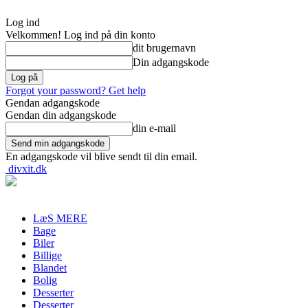
Log ind
Velkommen! Log ind på din konto
dit brugernavn
Din adgangskode
Forgot your password? Get help
Gendan adgangskode
Gendan din adgangskode
din e-mail
En adgangskode vil blive sendt til din email.
divxit.dk
LæS MERE
Bage
Biler
Billige
Blandet
Bolig
Desserter
Desserter