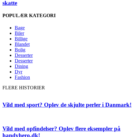
skatte
POPULÆR KATEGORI
Bage
Biler
Billige
Blandet
Bolig
Desserter
Desserter
Dining
Dyr
Fashion
FLERE HISTORIER
Vild med sport? Oplev de skjulte perler i Danmark!
Vild med opfindelser? Oplev flere eksempler på
handyhero.dk!