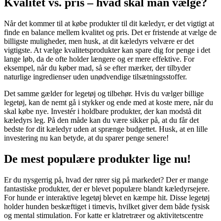
Kvalitet vs. pris – hvad skal man vælge?
Når det kommer til at købe produkter til dit kæledyr, er det vigtigt at
finde en balance mellem kvalitet og pris. Det er fristende at vælge de
billigste muligheder, men husk, at dit kæledyrs velvære er det
vigtigste. At vælge kvalitetsprodukter kan spare dig for penge i det
lange løb, da de ofte holder længere og er mere effektive. For
eksempel, når du køber mad, så se efter mærker, der tilbyder
naturlige ingredienser uden unødvendige tilsætningsstoffer.
Det samme gælder for legetøj og tilbehør. Hvis du vælger billige
legetøj, kan de nemt gå i stykker og ende med at koste mere, når du
skal købe nye. Investér i holdbare produkter, der kan modstå dit
kæledyrs leg. På den måde kan du være sikker på, at du får det
bedste for dit kæledyr uden at sprænge budgettet. Husk, at en lille
investering nu kan betyde, at du sparer penge senere!
De mest populære produkter lige nu!
Er du nysgerrig på, hvad der rører sig på markedet? Der er mange
fantastiske produkter, der er blevet populære blandt kæledyrsejere.
For hunde er interaktive legetøj blevet en kæmpe hit. Disse legetøj
holder hunden beskæftiget i timevis, hvilket giver dem både fysisk
og mental stimulation. For katte er klatretræer og aktivitetscentre