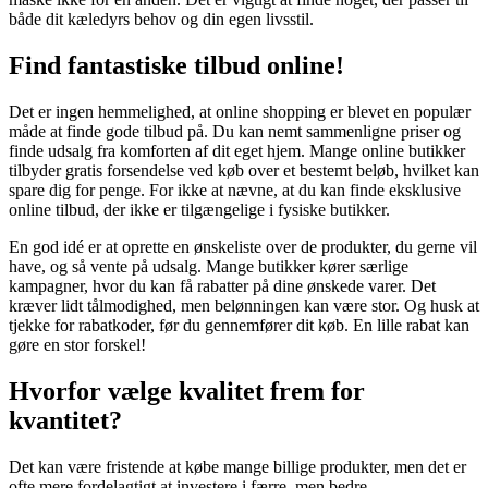
både dit kæledyrs behov og din egen livsstil.
Find fantastiske tilbud online!
Det er ingen hemmelighed, at online shopping er blevet en populær
måde at finde gode tilbud på. Du kan nemt sammenligne priser og
finde udsalg fra komforten af dit eget hjem. Mange online butikker
tilbyder gratis forsendelse ved køb over et bestemt beløb, hvilket kan
spare dig for penge. For ikke at nævne, at du kan finde eksklusive
online tilbud, der ikke er tilgængelige i fysiske butikker.
En god idé er at oprette en ønskeliste over de produkter, du gerne vil
have, og så vente på udsalg. Mange butikker kører særlige
kampagner, hvor du kan få rabatter på dine ønskede varer. Det
kræver lidt tålmodighed, men belønningen kan være stor. Og husk at
tjekke for rabatkoder, før du gennemfører dit køb. En lille rabat kan
gøre en stor forskel!
Hvorfor vælge kvalitet frem for
kvantitet?
Det kan være fristende at købe mange billige produkter, men det er
ofte mere fordelagtigt at investere i færre, men bedre