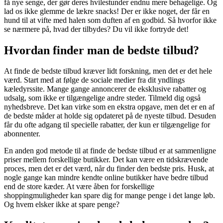
få nye senge, der gør deres hvilestunder endnu mere behagelige. Og
lad os ikke glemme de lækre snacks! Der er ikke noget, der får en
hund til at vifte med halen som duften af en godbid. Så hvorfor ikke
se nærmere på, hvad der tilbydes? Du vil ikke fortryde det!
Hvordan finder man de bedste tilbud?
At finde de bedste tilbud kræver lidt forskning, men det er det hele
værd. Start med at følge de sociale medier fra dit yndlings
kæledyrssite. Mange gange annoncerer de eksklusive rabatter og
udsalg, som ikke er tilgængelige andre steder. Tilmeld dig også
nyhedsbreve. Det kan virke som en ekstra opgave, men det er en af
de bedste måder at holde sig opdateret på de nyeste tilbud. Desuden
får du ofte adgang til specielle rabatter, der kun er tilgængelige for
abonnenter.
En anden god metode til at finde de bedste tilbud er at sammenligne
priser mellem forskellige butikker. Det kan være en tidskrævende
proces, men det er det værd, når du finder den bedste pris. Husk, at
nogle gange kan mindre kendte online butikker have bedre tilbud
end de store kæder. At være åben for forskellige
shoppingmuligheder kan spare dig for mange penge i det lange løb.
Og hvem elsker ikke at spare penge?