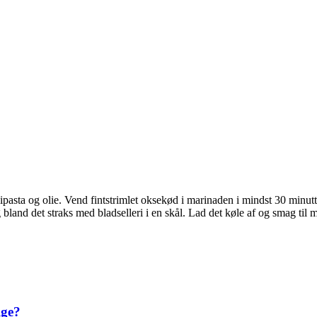
asta og olie. Vend fintstrimlet oksekød i marinaden i mindst 30 minutte
nd det straks med bladselleri i en skål. Lad det køle af og smag til m
lge?