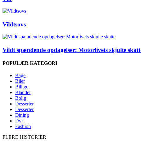
Vildtsovs
Vildt spændende opdagelser: Motorlivets skjulte skatt
POPULÆR KATEGORI
Bage
Biler
Billige
Blandet
Bolig
Desserter
Desserter
Dining
Dyr
Fashion
FLERE HISTORIER