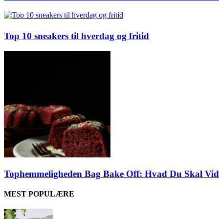
Top 10 sneakers til hverdag og fritid
Tophemmeligheden Bag Bake Off: Hvad Du Skal Vid
MEST POPULÆRE