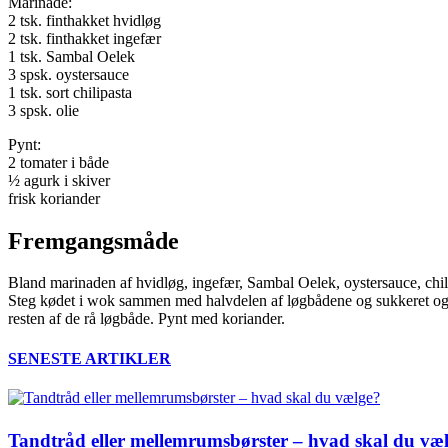
Marinade:
2 tsk. finthakket hvidløg
2 tsk. finthakket ingefær
1 tsk. Sambal Oelek
3 spsk. oystersauce
1 tsk. sort chilipasta
3 spsk. olie
Pynt:
2 tomater i både
½ agurk i skiver
frisk koriander
Fremgangsmåde
Bland marinaden af hvidløg, ingefær, Sambal Oelek, oystersauce, chilip
Steg kødet i wok sammen med halvdelen af løgbådene og sukkeret og bla
resten af de rå løgbåde. Pynt med koriander.
SENESTE ARTIKLER
Tandtråd eller mellemrumsbørster – hvad skal du væ