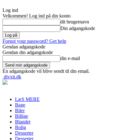
Log ind
Velkommen! Log ind på din konto
dit brugernavn
Din adgangskode
Forgot your password? Get help
Gendan adgangskode
Gendan din adgangskode
din e-mail
En adgangskode vil blive sendt til din email.
divxit.dk
LæS MERE
Bage
Biler
Billige
Blandet
Bolig
Desserter
Desserter