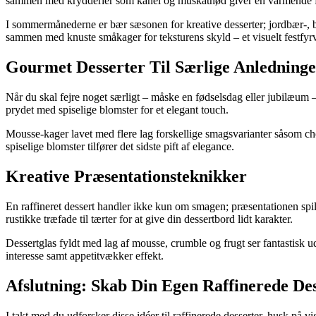
sammen med krydderier som kanel og muskatnød giver en varmende føle
I sommermånederne er bær sæsonen for kreative desserter; jordbær-, bl
sammen med knuste småkager for teksturens skyld – et visuelt festfyr
Gourmet Desserter Til Særlige Anledninge
Når du skal fejre noget særligt – måske en fødselsdag eller jubilæum 
prydet med spiselige blomster for et elegant touch.
Mousse-kager lavet med flere lag forskellige smagsvarianter såsom cho
spiselige blomster tilfører det sidste pift af elegance.
Kreative Præsentationsteknikker
En raffineret dessert handler ikke kun om smagen; præsentationen spille
rustikke træfade til tærter for at give din dessertbord lidt karakter.
Dessertglas fyldt med lag af mousse, crumble og frugt ser fantastisk 
interesse samt appetitvækker effekt.
Afslutning: Skab Din Egen Raffinerede Des
I takt med du udforsker disse idéer til raffinerede desserter, husk p