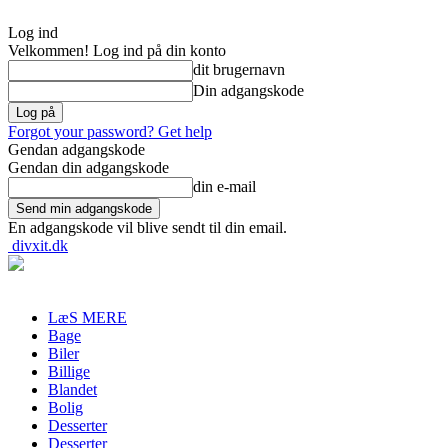
Log ind
Velkommen! Log ind på din konto
dit brugernavn
Din adgangskode
Forgot your password? Get help
Gendan adgangskode
Gendan din adgangskode
din e-mail
En adgangskode vil blive sendt til din email.
divxit.dk
LæS MERE
Bage
Biler
Billige
Blandet
Bolig
Desserter
Desserter