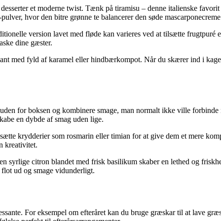
 desserter et moderne twist. Tænk på tiramisu – denne italienske favor
cha-pulver, hvor den bitre grønne te balancerer den søde mascarponecreme
aditionelle version lavet med fløde kan varieres ved at tilsætte frugtp
raske dine gæster.
ndant med fyld af karamel eller hindbærkompot. Når du skærer ind i kag
e uden for boksen og kombinere smage, man normalt ikke ville forbinde m
skabe en dybde af smag uden lige.
sætte krydderier som rosmarin eller timian for at give dem et mere kom
 kreativitet.
yrlige citron blandet med frisk basilikum skaber en lethed og friskhed 
e flot ud og smage vidunderligt.
ssante. For eksempel om efteråret kan du bruge græskar til at lave græ