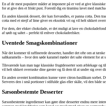
En af de mest populære måder at imponere på er ved at give klassiske
for at give den et friskt pust. Forestil dig en tiramisu lavet med mat
En anden klassisk dessert, der kan forvandles, er panna cotta. Den tr
cotta med et strejf af lime giver en eksotisk vri og vil helt sikkert over
For dem, der elsker chokolade, er det muligt at lave en chokoladefo
af sødt og saltet – perfekt til enhver chokoladeelsker.
Uventede Smagskombinationer
Når det kommer til raffinerede desserter, handler det ofte om at tænk
saltkaramelis – hvor den søde karamel møder det salte element for at 
Tilsvarende kan man tage klassiske frugtdesserter som æblekage og til
vil helt sikkert overraske dine gæster og få dem til at undre sig over din
En anden uventet kombination kunne være citron-basilikum sorbet. Den s
Serveres den i små portioner i stilfulde glas eller skåle, vil den både s
Sæsonbestemte Desserter
Sæsonbestemte ingredienser kan gøre dine desserter endnu mere intere