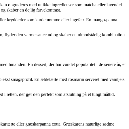
it kan opgraderes med unikke ingredienser som matcha eller lavendel
 og skaber en dejlig farvekontrast.
uré eller krydderier som kardemomme eller ingefær. En mango-panna
en, flyder den varme sauce ud og skaber en uimodståelig kombination
ed hinanden. En dessert, der har vundet popularitet i de senere år, er
plekst smagsprofil. En æbletærte med rosmarin serveret med vaniljeis
i retten, der gør den perfekt som afslutning på et tungt måltid.
skartærte eller græskarpanna cotta. Græskarens naturlige sødme