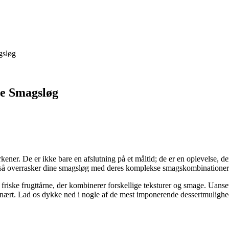
gsløg
ne Smagsløg
lerkener. De er ikke bare en afslutning på et måltid; de er en oplevelse, 
en også overrasker dine smagsløg med deres komplekse smagskombinationer
 friske frugttårne, der kombinerer forskellige teksturer og smage. Uanset
rdinært. Lad os dykke ned i nogle af de mest imponerende dessertmulighede