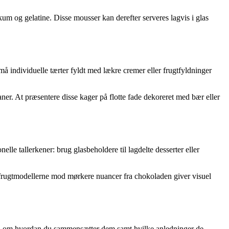
um og gelatine. Disse mousser kan derefter serveres lagvis i glas
å individuelle tærter fyldt med lækre cremer eller frugtfyldninger
er. At præsentere disse kager på flotte fade dekoreret med bær eller
lle tallerkener: brug glasbeholdere til lagdelte desserter eller
ra frugtmodellerne mod mørkere nuancer fra chokoladen giver visuel
 også om hvordan du sammensætter dem samt hvilke anledninger de