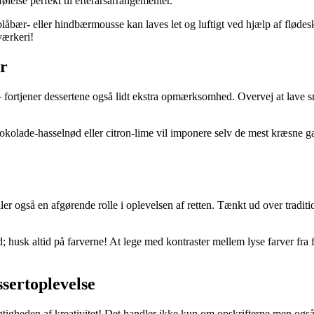
lse perfekt til efterårsarrangementer.
åbær- eller hindbærmousse kan laves let og luftigt ved hjælp af flødesk
værkeri!
r
– fortjener dessertene også lidt ekstra opmærksomhed. Overvej at lave sm
kolade-hasselnød eller citron-lime vil imponere selv de mest kræsne gan
r også en afgørende rolle i oplevelsen af retten. Tænkt ud over traditione
ud; husk altid på farverne! At lege med kontraster mellem lyse farver f
sertoplevelse
å vigtigheden af kreativitet! Det handler ikke kun om opskrifterne men