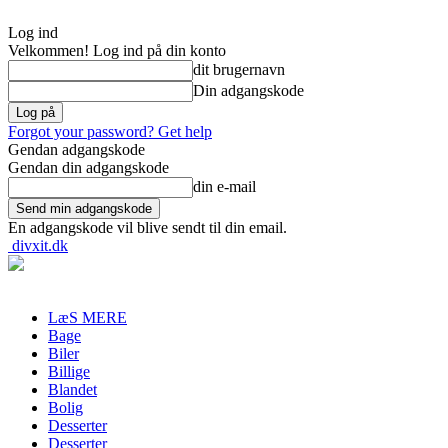
Log ind
Velkommen! Log ind på din konto
dit brugernavn
Din adgangskode
Forgot your password? Get help
Gendan adgangskode
Gendan din adgangskode
din e-mail
En adgangskode vil blive sendt til din email.
divxit.dk
LæS MERE
Bage
Biler
Billige
Blandet
Bolig
Desserter
Desserter