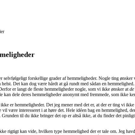
er
meligheder
r selvfølgeligt forskellige grader af hemmeligheder. Nogle ting ønsker 
m helst. Det kan dog være hårdt at gå rundt med sådan en hemmelighed. 
Derfor er langt de fleste hemmeligheder nogle, som vi ikke ønsker at
de 
 hvor de kan dele deres hemmeligheder anonymt med fremmede, som ikke k
ikke er hemmeligheder. Det jeg mener med det er, at der er ting vi ikke
re vil være interesseret i at høre det. Hele idéen bag en hemmelighed, d
Grunden til du ikke bringer det op er altså ikke, at du finder det pinlig
o ikke rigtigt kan vide, hvilken type hemmelighed der er tale om. Jeg ha