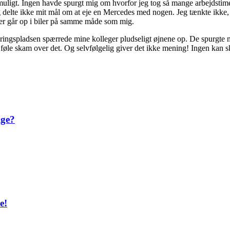
 muligt. Ingen havde spurgt mig om hvorfor jeg tog så mange arbejdstime
g delte ikke mit mål om at eje en Mercedes med nogen. Jeg tænkte ikke, at
 der går op i biler på samme måde som mig.
spladsen spærrede mine kolleger pludseligt øjnene op. De spurgte mig
e føle skam over det. Og selvfølgelig giver det ikke mening! Ingen ka
lge?
e!