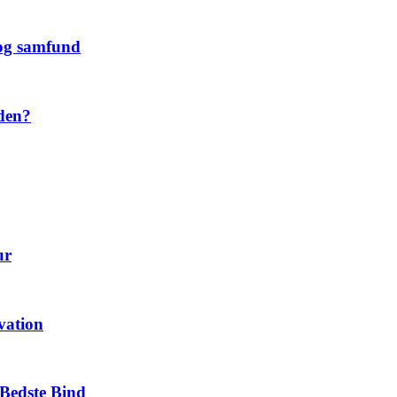
 og samfund
 den?
ur
vation
Bedste Bind