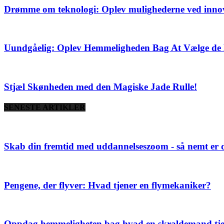
Drømme om teknologi: Oplev mulighederne ved inno
Uundgåelig: Oplev Hemmeligheden Bag At Vælge de 
Stjæl Skønheden med den Magiske Jade Rulle!
SENESTE ARTIKLER
Skab din fremtid med uddannelseszoom - så nemt er d
Pengene, der flyver: Hvad tjener en flymekaniker?
Oppdag hemmeligheten bag hvad en skraldemand tje