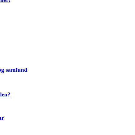
 og samfund
 den?
ur