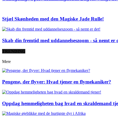
Stjæl Skønheden med den Magiske Jade Rulle!
Skab din fremtid med uddannelseszoom - så nemt er d
TRENDING
Mere
Pengene, der flyver: Hvad tjener en flymekaniker?
Oppdag hemmeligheten bag hvad en skraldemand tje