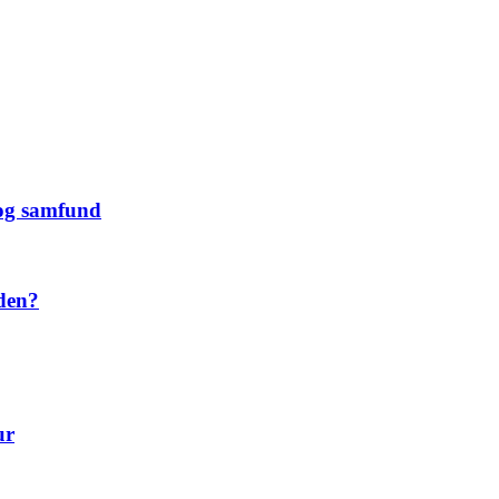
 og samfund
 den?
ur