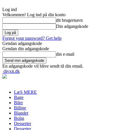
Log ind
Velkommen! Log ind på din konto
dit brugernavn
Din adgangskode
Forgot your password? Get help
Gendan adgangskode
Gendan din adgangskode
din e-mail
En adgangskode vil blive sendt til din email.
divxit.dk
LæS MERE
Bage
Biler
Billige
Blandet
Bolig
Desserter
Desserter