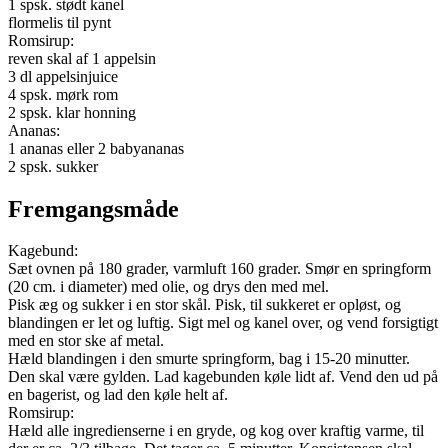
1 spsk. stødt kanel
flormelis til pynt
Romsirup:
reven skal af 1 appelsin
3 dl appelsinjuice
4 spsk. mørk rom
2 spsk. klar honning
Ananas:
1 ananas eller 2 babyananas
2 spsk. sukker
Fremgangsmåde
Kagebund:
Sæt ovnen på 180 grader, varmluft 160 grader. Smør en springform
(20 cm. i diameter) med olie, og drys den med mel.
Pisk æg og sukker i en stor skål. Pisk, til sukkeret er opløst, og
blandingen er let og luftig. Sigt mel og kanel over, og vend forsigtigt
med en stor ske af metal.
Hæld blandingen i den smurte springform, bag i 15-20 minutter.
Den skal være gylden. Lad kagebunden køle lidt af. Vend den ud på
en bagerist, og lad den køle helt af.
Romsirup:
Hæld alle ingredienserne i en gryde, og kog over kraftig varme, til