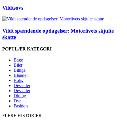
Vildtsovs
Vildt spændende opdagelser: Motorlivets skjulte
skatte
POPULÆR KATEGORI
Bage
Biler
Billige
Blandet
Bolig
Desserter
Desserter
Dining
Dyr
Fashion
FLERE HISTORIER