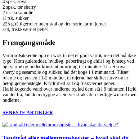
4 spsk. soya
2 spsk. tør sherry
2 tsk. sesamolie
½ tsk. sukker
225 g rå tigerrejer uden skal og den sorte tarm fjernet
salt, friskkværnet peber
Fremgangsmåde
Varm solsikkeolie op i en wok til det er godt varmt, men det må ikke
ryge! Kom gulerødder, hvidløg, peberfrugt og chili i og lynsteg ved
høj varme og under konstant omrøring i 2 minutter. Tilsæt soya,
sherry og sesamolie og sukker, lad det koge i 1 minuts tid. Tilsæt
rejerne og lynsteg i 1-2 minutter, til rejerne har skiftet farve og er
netop gennemstegte. Krydr med salt og friskværnet peber.
Hæld kogende vand over nudlerne og lad dem stå i 5 minutter. Hæld
vandet fra, lad dem dryppe af. Server straks den færdige wokret med
nudlerne.
SENESTE ARTIKLER
Tandtråd eller mellemrumsbørster – hvad skal du