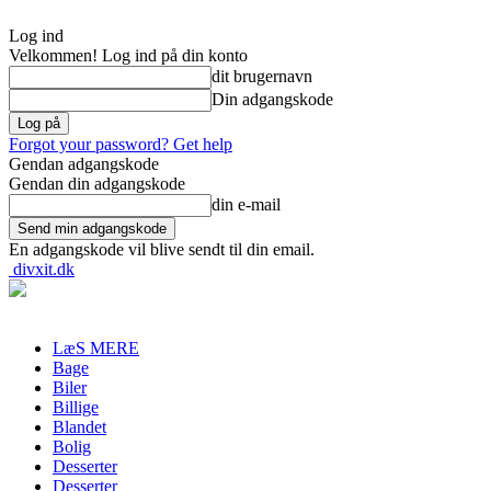
Log ind
Velkommen! Log ind på din konto
dit brugernavn
Din adgangskode
Forgot your password? Get help
Gendan adgangskode
Gendan din adgangskode
din e-mail
En adgangskode vil blive sendt til din email.
divxit.dk
LæS MERE
Bage
Biler
Billige
Blandet
Bolig
Desserter
Desserter