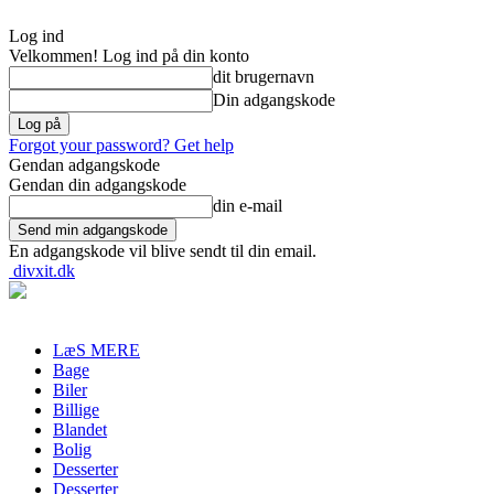
Log ind
Velkommen! Log ind på din konto
dit brugernavn
Din adgangskode
Forgot your password? Get help
Gendan adgangskode
Gendan din adgangskode
din e-mail
En adgangskode vil blive sendt til din email.
divxit.dk
LæS MERE
Bage
Biler
Billige
Blandet
Bolig
Desserter
Desserter