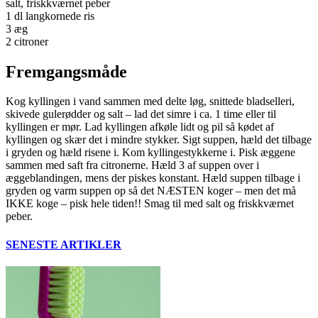
salt, friskkværnet peber
1 dl langkornede ris
3 æg
2 citroner
Fremgangsmåde
Kog kyllingen i vand sammen med delte løg, snittede bladselleri,
skivede gulerødder og salt – lad det simre i ca. 1 time eller til
kyllingen er mør. Lad kyllingen afkøle lidt og pil så kødet af
kyllingen og skær det i mindre stykker. Sigt suppen, hæld det tilbage
i gryden og hæld risene i. Kom kyllingestykkerne i. Pisk æggene
sammen med saft fra citronerne. Hæld 3 af suppen over i
æggeblandingen, mens der piskes konstant. Hæld suppen tilbage i
gryden og varm suppen op så det NÆSTEN koger – men det må
IKKE koge – pisk hele tiden!! Smag til med salt og friskkværnet
peber.
SENESTE ARTIKLER