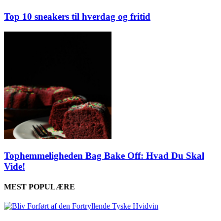
Top 10 sneakers til hverdag og fritid
Tophemmeligheden Bag Bake Off: Hvad Du Skal
Vide!
MEST POPULÆRE