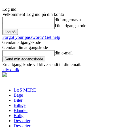
Log ind
Velkommen! Log ind på din konto
dit brugernavn
Din adgangskode
Forgot your password? Get help
Gendan adgangskode
Gendan din adgangskode
din e-mail
En adgangskode vil blive sendt til din email.
divxit.dk
LæS MERE
Bage
Biler
Billige
Blandet
Bolig
Desserter
Desserter