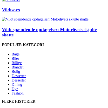
Vildtsovs
Vildt spændende opdagelser: Motorlivets skjulte
skatte
POPULÆR KATEGORI
Bage
Biler
Billige
Blandet
Bolig
Desserter
Desserter
Dining
Dyr
Fashion
FLERE HISTORIER