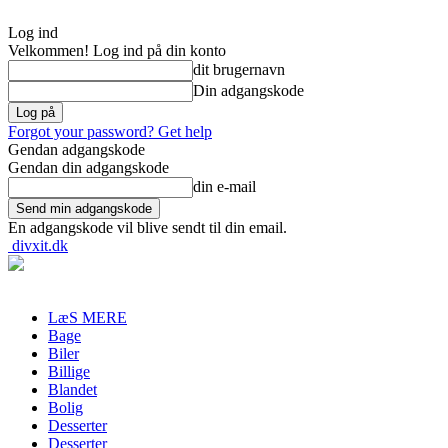
Log ind
Velkommen! Log ind på din konto
dit brugernavn
Din adgangskode
Forgot your password? Get help
Gendan adgangskode
Gendan din adgangskode
din e-mail
En adgangskode vil blive sendt til din email.
divxit.dk
LæS MERE
Bage
Biler
Billige
Blandet
Bolig
Desserter
Desserter