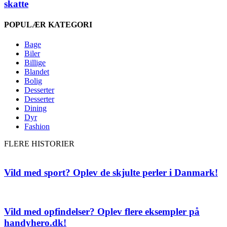
skatte
POPULÆR KATEGORI
Bage
Biler
Billige
Blandet
Bolig
Desserter
Desserter
Dining
Dyr
Fashion
FLERE HISTORIER
Vild med sport? Oplev de skjulte perler i Danmark!
Vild med opfindelser? Oplev flere eksempler på
handyhero.dk!