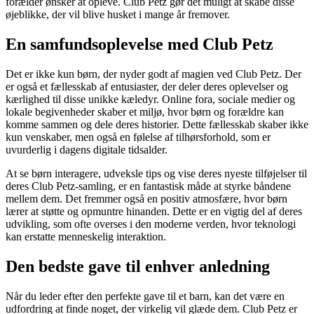
forælder ønsker at opleve. Club Petz gør det muligt at skabe disse
øjeblikke, der vil blive husket i mange år fremover.
En samfundsoplevelse med Club Petz
Det er ikke kun børn, der nyder godt af magien ved Club Petz. Der
er også et fællesskab af entusiaster, der deler deres oplevelser og
kærlighed til disse unikke kæledyr. Online fora, sociale medier og
lokale begivenheder skaber et miljø, hvor børn og forældre kan
komme sammen og dele deres historier. Dette fællesskab skaber ikke
kun venskaber, men også en følelse af tilhørsforhold, som er
uvurderlig i dagens digitale tidsalder.
At se børn interagere, udveksle tips og vise deres nyeste tilføjelser til
deres Club Petz-samling, er en fantastisk måde at styrke båndene
mellem dem. Det fremmer også en positiv atmosfære, hvor børn
lærer at støtte og opmuntre hinanden. Dette er en vigtig del af deres
udvikling, som ofte overses i den moderne verden, hvor teknologi
kan erstatte menneskelig interaktion.
Den bedste gave til enhver anledning
Når du leder efter den perfekte gave til et barn, kan det være en
udfordring at finde noget, der virkelig vil glæde dem. Club Petz er