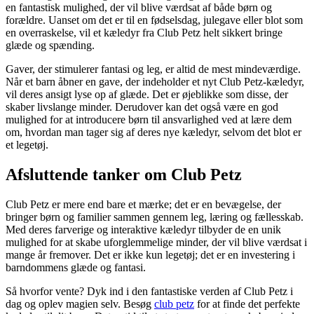
en fantastisk mulighed, der vil blive værdsat af både børn og
forældre. Uanset om det er til en fødselsdag, julegave eller blot som
en overraskelse, vil et kæledyr fra Club Petz helt sikkert bringe
glæde og spænding.
Gaver, der stimulerer fantasi og leg, er altid de mest mindeværdige.
Når et barn åbner en gave, der indeholder et nyt Club Petz-kæledyr,
vil deres ansigt lyse op af glæde. Det er øjeblikke som disse, der
skaber livslange minder. Derudover kan det også være en god
mulighed for at introducere børn til ansvarlighed ved at lære dem
om, hvordan man tager sig af deres nye kæledyr, selvom det blot er
et legetøj.
Afsluttende tanker om Club Petz
Club Petz er mere end bare et mærke; det er en bevægelse, der
bringer børn og familier sammen gennem leg, læring og fællesskab.
Med deres farverige og interaktive kæledyr tilbyder de en unik
mulighed for at skabe uforglemmelige minder, der vil blive værdsat i
mange år fremover. Det er ikke kun legetøj; det er en investering i
barndommens glæde og fantasi.
Så hvorfor vente? Dyk ind i den fantastiske verden af Club Petz i
dag og oplev magien selv. Besøg
club petz
for at finde det perfekte