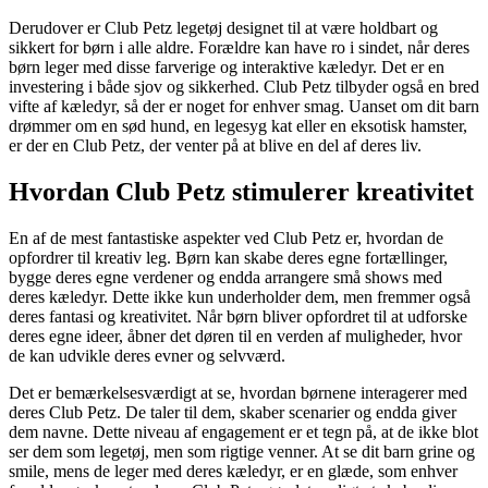
Derudover er Club Petz legetøj designet til at være holdbart og
sikkert for børn i alle aldre. Forældre kan have ro i sindet, når deres
børn leger med disse farverige og interaktive kæledyr. Det er en
investering i både sjov og sikkerhed. Club Petz tilbyder også en bred
vifte af kæledyr, så der er noget for enhver smag. Uanset om dit barn
drømmer om en sød hund, en legesyg kat eller en eksotisk hamster,
er der en Club Petz, der venter på at blive en del af deres liv.
Hvordan Club Petz stimulerer kreativitet
En af de mest fantastiske aspekter ved Club Petz er, hvordan de
opfordrer til kreativ leg. Børn kan skabe deres egne fortællinger,
bygge deres egne verdener og endda arrangere små shows med
deres kæledyr. Dette ikke kun underholder dem, men fremmer også
deres fantasi og kreativitet. Når børn bliver opfordret til at udforske
deres egne ideer, åbner det døren til en verden af muligheder, hvor
de kan udvikle deres evner og selvværd.
Det er bemærkelsesværdigt at se, hvordan børnene interagerer med
deres Club Petz. De taler til dem, skaber scenarier og endda giver
dem navne. Dette niveau af engagement er et tegn på, at de ikke blot
ser dem som legetøj, men som rigtige venner. At se dit barn grine og
smile, mens de leger med deres kæledyr, er en glæde, som enhver