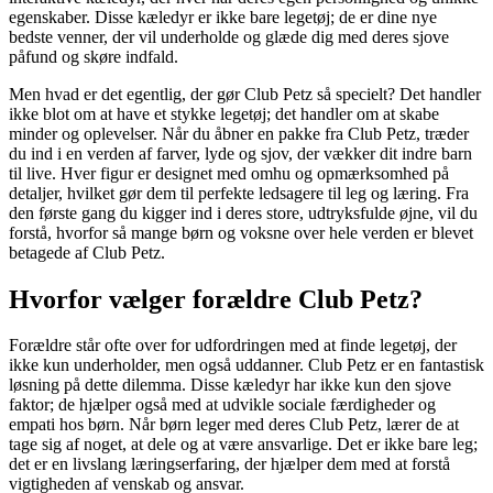
egenskaber. Disse kæledyr er ikke bare legetøj; de er dine nye
bedste venner, der vil underholde og glæde dig med deres sjove
påfund og skøre indfald.
Men hvad er det egentlig, der gør Club Petz så specielt? Det handler
ikke blot om at have et stykke legetøj; det handler om at skabe
minder og oplevelser. Når du åbner en pakke fra Club Petz, træder
du ind i en verden af farver, lyde og sjov, der vækker dit indre barn
til live. Hver figur er designet med omhu og opmærksomhed på
detaljer, hvilket gør dem til perfekte ledsagere til leg og læring. Fra
den første gang du kigger ind i deres store, udtryksfulde øjne, vil du
forstå, hvorfor så mange børn og voksne over hele verden er blevet
betagede af Club Petz.
Hvorfor vælger forældre Club Petz?
Forældre står ofte over for udfordringen med at finde legetøj, der
ikke kun underholder, men også uddanner. Club Petz er en fantastisk
løsning på dette dilemma. Disse kæledyr har ikke kun den sjove
faktor; de hjælper også med at udvikle sociale færdigheder og
empati hos børn. Når børn leger med deres Club Petz, lærer de at
tage sig af noget, at dele og at være ansvarlige. Det er ikke bare leg;
det er en livslang læringserfaring, der hjælper dem med at forstå
vigtigheden af venskab og ansvar.