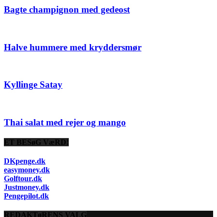
Bagte champignon med gedeost
Halve hummere med kryddersmør
Kyllinge Satay
Thai salat med rejer og mango
ET BESøG VæRD!
DKpenge.dk
easymoney.dk
Golftour.dk
Justmoney.dk
Pengepilot.dk
REDAKTøRENS VALG