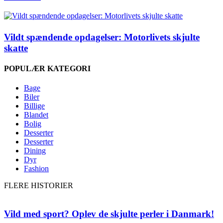
Vildt spændende opdagelser: Motorlivets skjulte
skatte
POPULÆR KATEGORI
Bage
Biler
Billige
Blandet
Bolig
Desserter
Desserter
Dining
Dyr
Fashion
FLERE HISTORIER
Vild med sport? Oplev de skjulte perler i Danmark!