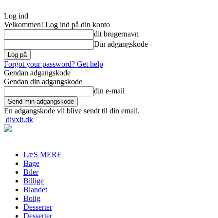
Log ind
Velkommen! Log ind på din konto
dit brugernavn
Din adgangskode
Forgot your password? Get help
Gendan adgangskode
Gendan din adgangskode
din e-mail
En adgangskode vil blive sendt til din email.
divxit.dk
LæS MERE
Bage
Biler
Billige
Blandet
Bolig
Desserter
Desserter